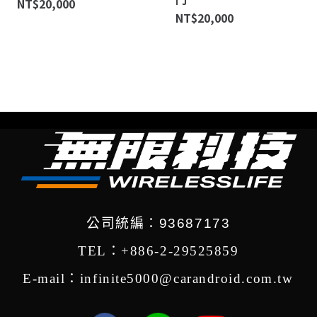
NT$
20,000
NT$
20,000
公司統編：93687173
TEL：+886-2-29525859
E-mail：infinite5000@carandroid.com.tw