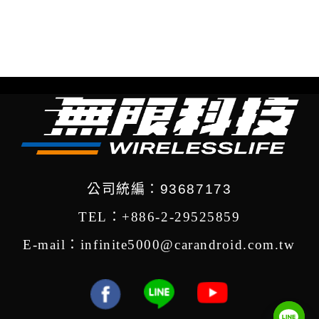
公司統編：93687173
TEL：+886-2-29525859
E-mail：infinite5000@carandroid.com.tw