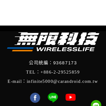
公司統編：93687173
TEL：+886-2-29525859
E-mail：infinite5000@carandroid.com.tw