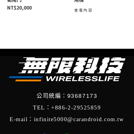
NT$
20,000
查看內容
公司統編：93687173
TEL：+886-2-29525859
E-mail：infinite5000@carandroid.com.tw