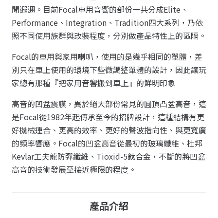
聞遐邇。目前Focal車用音響的部份一共分成Elite、
Performance、Integration、Tradition四大系列，乃依
照不同使用族群與改裝程度，分別做產品特性上的區隔。
Focal的車用與家用喇叭，使用的是幾乎相同的單體，差
別只在車上使用的環境下些微調整單體的設計，因此讓玩
家總有那種『把家用音響搬到車上』的鮮明印象
高音的凹盆震膜，異於絕大部份常見的圓頂凸盆高音，這
是Focal從1982年起傳承至今的招牌設計，這種結構有更
好機械連合、更高的效率、更好的聲波指向性、與更寬廣
的頻率響應。Focal的凹盆高音從最初的玻璃纖維、杜邦
Kevlar工夫龍防彈纖維、Tioxid-5鈦合金，不斷的將凹盆
高音的技術發展至接近極限的程度。
產品介紹