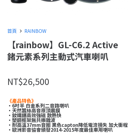
首頁
RAINBOW
【rainbow】GL-C6.2 Active
鍺元素系列主動式汽車喇叭
NT$
26,500
《產品特色》
・6吋半 白金系列二音路喇叭
・天然蠶絲高音原頂震膜
・釹鐵錋高效強磁 散熱快
・塑鋼框架無共振雜波
・耐高溫37mm音圈 黑色capton降低電流損失 加大衝程
・
歐洲影音協會頒發2014-2015年度最佳車用喇叭