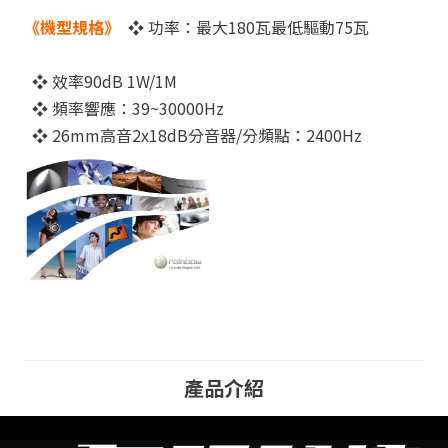
《機型規格》
❖ 功率：最大180瓦最低驅動75瓦
❖ 效率90dB 1W/1M
❖ 頻率響應：39~30000Hz
❖ 26mm高音2x18dB分音器/分頻點：2400Hz
產品介紹