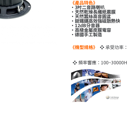
《產品特色》
・3吋二音路喇叭
・天然乾燥長纖紙震膜
・天然蠶絲高音圓盆
・釹鐵錋高效強磁散熱快
・12dB分音器
・高級金屬皮膜電容
・德國手工製造
《機型規格》
❖ 承受功率：
❖ 頻率響應：100~30000H