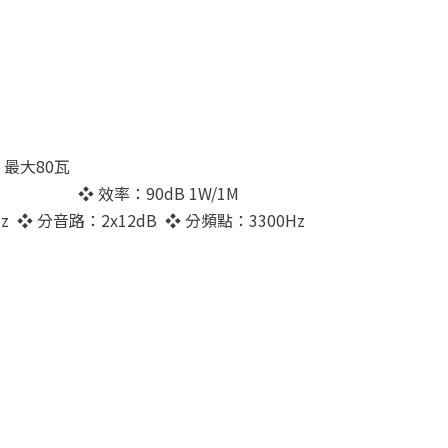
最大80瓦
❖ 效率：90dB 1W/1M
z
❖ 分音路：2x12dB
❖ 分頻點：3300Hz