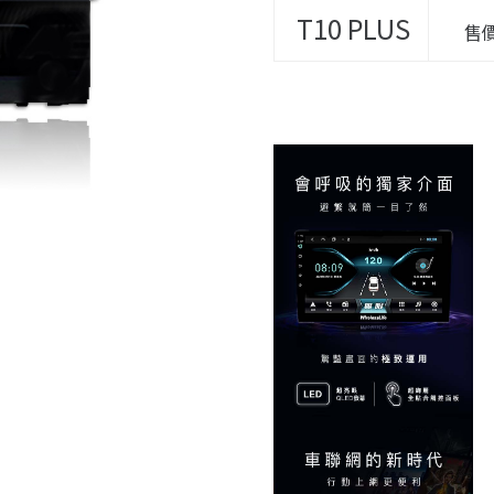
T10
PLUS
售