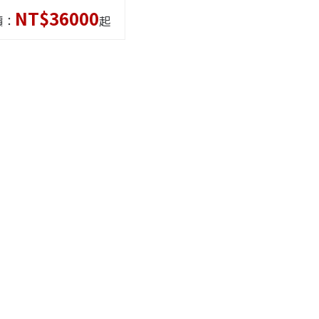
NT$36000
價：
起