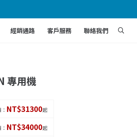
經銷通路
客戶服務
聯絡我們
AN 專用機
NT$31300
價：
起
NT$34000
價：
起