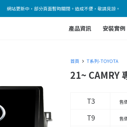
網站更新中，部分頁面暫時關閉。造成不便，敬請見諒。
產品資訊
安裝實例
首頁
T系列-TOYOTA
21~ CAMRY
T3
售
T9
售