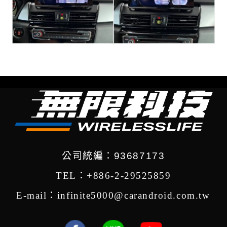
公司統編：93687173
TEL：+886-2-29525859
E-mail：infinite5000@carandroid.com.tw