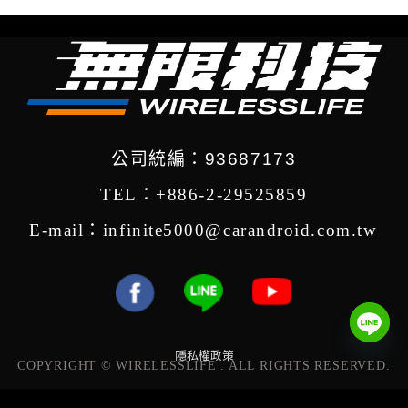
公司統編：93687173
TEL：+886-2-29525859
E-mail：infinite5000@carandroid.com.tw
隱私權政策
COPYRIGHT © WIRELESSLIFE . ALL RIGHTS RESERVED.