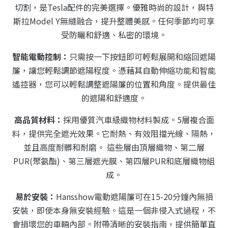
切割，是Tesla配件的完美選擇。優雅時尚的設計，與特
斯拉Model Y無縫融合，提升整體美感。任何季節均可享
受防曬和舒適、私密的環境。
智能電動控制：
只需按一下按鈕即可輕鬆展開和縮回遮陽
簾，讓您輕鬆調節遮陽程度。憑藉其自動伸縮功能和智能
遙控器，您可以輕鬆調整遮陽簾的位置和角度。提供最佳
的遮陽和舒適度。
高品質材料：
採用優質汽車級織物材料製成。5層複合面
料，提供完全遮光效果。它耐熱、有效阻擋光線、隔熱，
並且高度耐髒和耐磨。 這些層由頂層織物、第二層
PUR(聚氨酯)、第三層遮光膜、第四層PUR和底層織物組
成。
易於安裝：
Hansshow電動遮陽簾可在15-20分鐘內無損
安裝，即使本身無安裝經驗。這是一個非侵入式過程，不
會損壞您的車輛內部。附帶清晰的安裝指南，提供簡單直