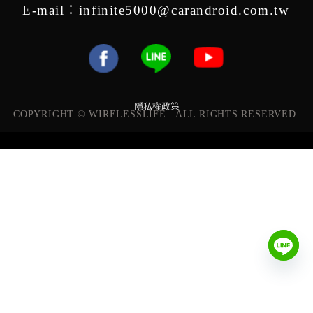
E-mail：infinite5000@carandroid.com.tw
隱私權政策
COPYRIGHT © WIRELESSLIFE . ALL RIGHTS RESERVED.