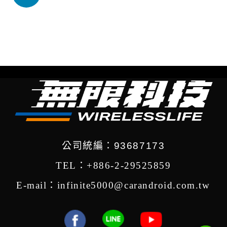
公司統編：93687173
TEL：+886-2-29525859
E-mail：infinite5000@carandroid.com.tw