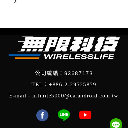
公司統編：93687173
TEL：+886-2-29525859
E-mail：infinite5000@carandroid.com.tw