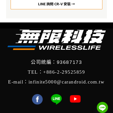
LINE 詢問 CR-V 安裝 →
公司統編：93687173
TEL：+886-2-29525859
E-mail：infinite5000@carandroid.com.tw