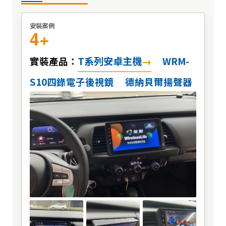
安裝案例
4+
T系列安卓主機
實裝產品：
WRM-
S10四錄電子後視鏡
德納貝爾揚聲器