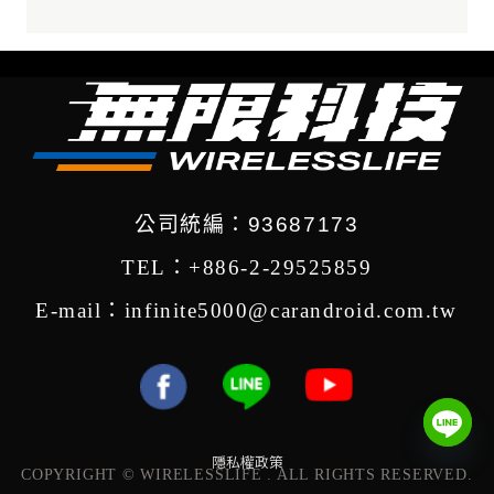
公司統編：93687173
TEL：+886-2-29525859
E-mail：infinite5000@carandroid.com.tw
隱私權政策
COPYRIGHT © WIRELESSLIFE . ALL RIGHTS RESERVED.