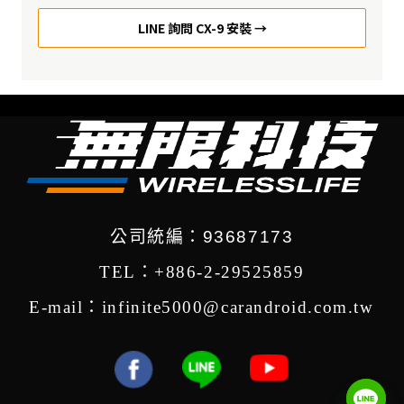
LINE 詢問 CX-9 安裝 →
公司統編：93687173
TEL：+886-2-29525859
E-mail：infinite5000@carandroid.com.tw