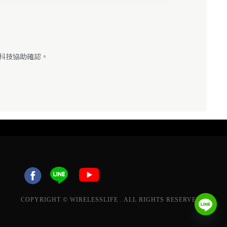
限科技協助確認。
COPYRIGHT © WIRELESSLIFE . ALL RIGHTS RESERVED.