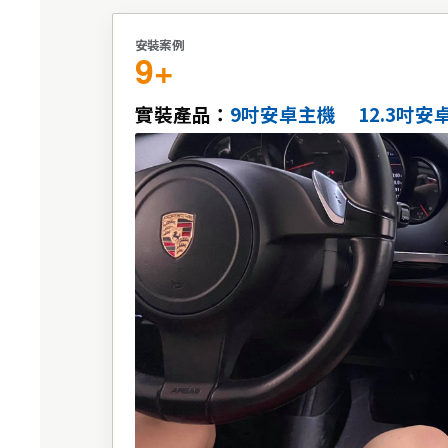
安裝案例
9+
實裝產品：
9吋安卓主機
12.3吋安