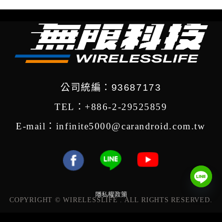
公司統編：93687173
TEL：+886-2-29525859
E-mail：infinite5000@carandroid.com.tw
隱私權政策
COPYRIGHT © WIRELESSLIFE . ALL RIGHTS RESERVED.