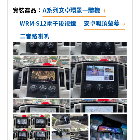
A系列安卓環景一體機
實裝產品：
安卓吸頂螢幕
WRM-S12電子後視鏡
二音路喇叭