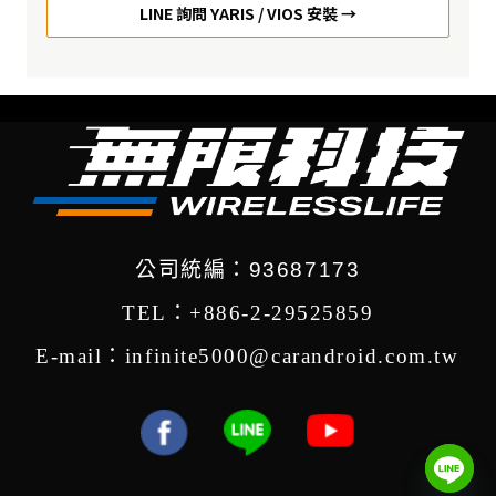
LINE 詢問 YARIS / VIOS 安裝 →
公司統編：93687173
TEL：+886-2-29525859
E-mail：infinite5000@carandroid.com.tw